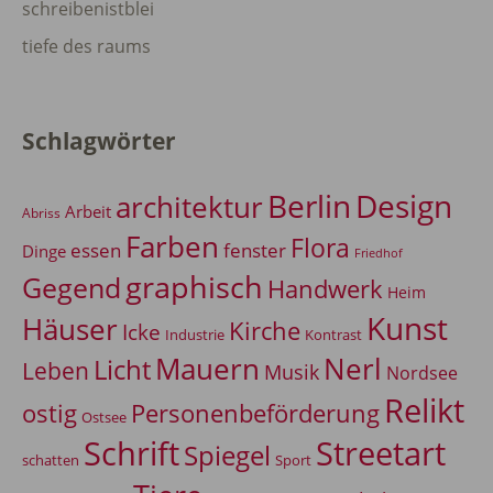
schreibenistblei
tiefe des raums
Schlagwörter
Berlin
Design
architektur
Arbeit
Abriss
Farben
Flora
essen
fenster
Dinge
Friedhof
graphisch
Gegend
Handwerk
Heim
Kunst
Häuser
Kirche
Icke
Industrie
Kontrast
Mauern
Nerl
Licht
Leben
Musik
Nordsee
Relikt
Personenbeförderung
ostig
Ostsee
Schrift
Streetart
Spiegel
Sport
schatten