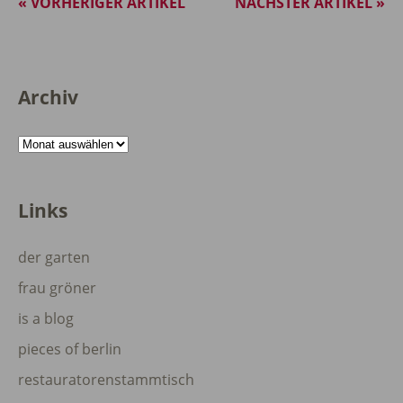
« VORHERIGER ARTIKEL
NÄCHSTER ARTIKEL »
Archiv
Archiv
Links
der garten
frau gröner
is a blog
pieces of berlin
restauratorenstammtisch