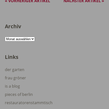
« VORHERIGER ARTIKEL
NÄCHSTER ARTIKEL »
Archiv
Archiv
Links
der garten
frau gröner
is a blog
pieces of berlin
restauratorenstammtisch