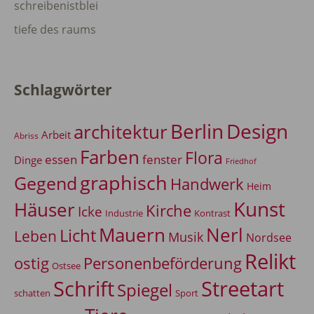
schreibenistblei
tiefe des raums
Schlagwörter
Berlin
Design
architektur
Arbeit
Abriss
Farben
Flora
essen
fenster
Dinge
Friedhof
graphisch
Gegend
Handwerk
Heim
Kunst
Häuser
Kirche
Icke
Industrie
Kontrast
Mauern
Nerl
Licht
Leben
Musik
Nordsee
Relikt
Personenbeförderung
ostig
Ostsee
Schrift
Streetart
Spiegel
Sport
schatten