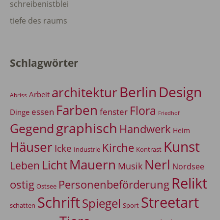
schreibenistblei
tiefe des raums
Schlagwörter
Berlin
Design
architektur
Arbeit
Abriss
Farben
Flora
essen
fenster
Dinge
Friedhof
graphisch
Gegend
Handwerk
Heim
Kunst
Häuser
Kirche
Icke
Industrie
Kontrast
Mauern
Nerl
Licht
Leben
Musik
Nordsee
Relikt
Personenbeförderung
ostig
Ostsee
Schrift
Streetart
Spiegel
Sport
schatten