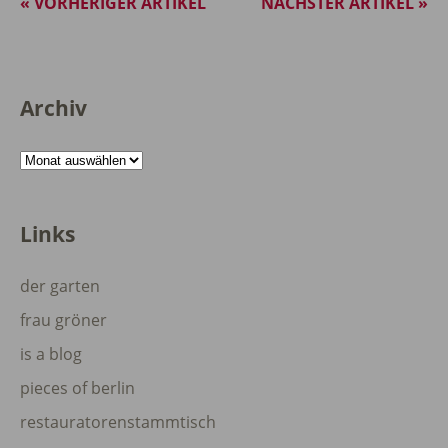
« VORHERIGER ARTIKEL
NÄCHSTER ARTIKEL »
Archiv
Archiv
Links
der garten
frau gröner
is a blog
pieces of berlin
restauratorenstammtisch