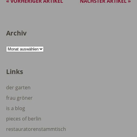
« VORHERIGER ARTIKEL
NÄCHSTER ARTIKEL »
Archiv
Archiv
Links
der garten
frau gröner
is a blog
pieces of berlin
restauratorenstammtisch