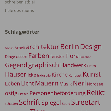
schreibenistblei
tiefe des raums
Schlagwörter
Berlin
Design
architektur
Arbeit
Abriss
Farben
Flora
essen
fenster
Dinge
Friedhof
graphisch
Gegend
Handwerk
Heim
Kunst
Häuser
Kirche
Icke
Industrie
Kontrast
Mauern
Nerl
Licht
Leben
Musik
Nordsee
Relikt
Personenbeförderung
ostig
Ostsee
Schrift
Streetart
Spiegel
Sport
schatten