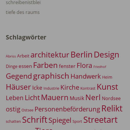
schreibenistblei
tiefe des raums
Schlagwörter
Berlin
Design
architektur
Arbeit
Abriss
Farben
Flora
essen
fenster
Dinge
Friedhof
graphisch
Gegend
Handwerk
Heim
Kunst
Häuser
Kirche
Icke
Industrie
Kontrast
Mauern
Nerl
Licht
Leben
Musik
Nordsee
Relikt
Personenbeförderung
ostig
Ostsee
Schrift
Streetart
Spiegel
Sport
schatten