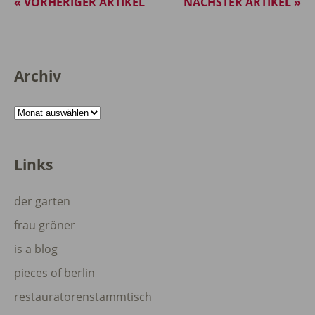
« VORHERIGER ARTIKEL
NÄCHSTER ARTIKEL »
Archiv
Archiv
Links
der garten
frau gröner
is a blog
pieces of berlin
restauratorenstammtisch