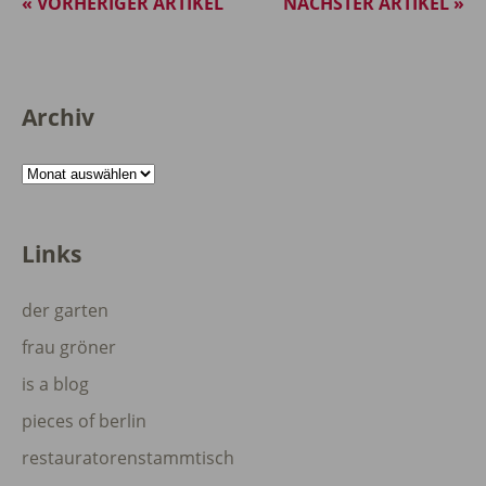
« VORHERIGER ARTIKEL
NÄCHSTER ARTIKEL »
Archiv
Archiv
Links
der garten
frau gröner
is a blog
pieces of berlin
restauratorenstammtisch