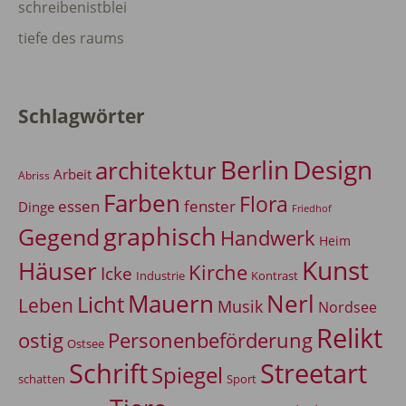
schreibenistblei
tiefe des raums
Schlagwörter
Berlin
Design
architektur
Arbeit
Abriss
Farben
Flora
essen
fenster
Dinge
Friedhof
graphisch
Gegend
Handwerk
Heim
Kunst
Häuser
Kirche
Icke
Industrie
Kontrast
Mauern
Nerl
Licht
Leben
Musik
Nordsee
Relikt
Personenbeförderung
ostig
Ostsee
Schrift
Streetart
Spiegel
Sport
schatten