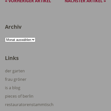
« VORHERIGER ARTIKEL
NÄCHSTER ARTIKEL »
Archiv
Archiv
Links
der garten
frau gröner
is a blog
pieces of berlin
restauratorenstammtisch