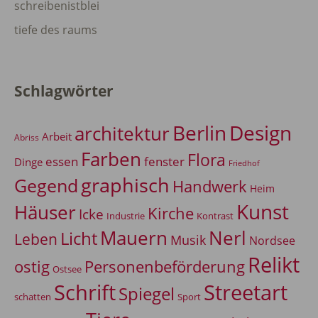
schreibenistblei
tiefe des raums
Schlagwörter
Berlin
Design
architektur
Arbeit
Abriss
Farben
Flora
essen
fenster
Dinge
Friedhof
graphisch
Gegend
Handwerk
Heim
Kunst
Häuser
Kirche
Icke
Industrie
Kontrast
Mauern
Nerl
Licht
Leben
Musik
Nordsee
Relikt
Personenbeförderung
ostig
Ostsee
Schrift
Streetart
Spiegel
Sport
schatten