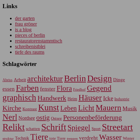
Links
der garten
frau gröner
is a blog
pieces of berlin
restauratorenstammtisch
schreibenistblei
tiefe des raums
Schlagwörter
Berlin
Design
architektur
Arbeit
Dinge
Abriss
Farben
Gegend
Flora
essen
fenster
Friedhof
graphisch
Häuser
Handwerk
Icke
Heim
Industrie
Kunst
Mauern
Licht
Kirche
Leben
Musik
Kontrast
Nerl
Personenbeförderung
ostig
Nordsee
Ostsee
Relikt
Schrift
Streetart
Spiegel
Sport
schatten
Tiere
Wasser
verdreht
Technik
tote Tiere
Winter
treppen
struktur