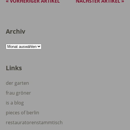
« VORHERIGER ARTIKEL
NÄCHSTER ARTIKEL »
Archiv
Archiv
Links
der garten
frau gröner
is a blog
pieces of berlin
restauratorenstammtisch