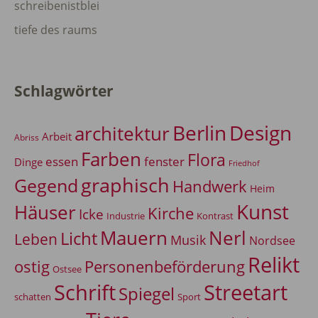
schreibenistblei
tiefe des raums
Schlagwörter
Berlin
Design
architektur
Arbeit
Abriss
Farben
Flora
essen
fenster
Dinge
Friedhof
graphisch
Gegend
Handwerk
Heim
Kunst
Häuser
Kirche
Icke
Industrie
Kontrast
Mauern
Nerl
Licht
Leben
Musik
Nordsee
Relikt
Personenbeförderung
ostig
Ostsee
Schrift
Streetart
Spiegel
Sport
schatten