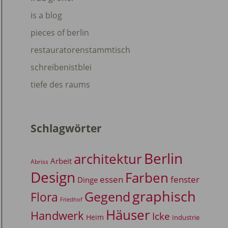
is a blog
pieces of berlin
restauratorenstammtisch
schreibenistblei
tiefe des raums
Schlagwörter
Berlin
architektur
Arbeit
Abriss
Design
Farben
essen
fenster
Dinge
graphisch
Gegend
Flora
Friedhof
Häuser
Handwerk
Icke
Heim
Industrie