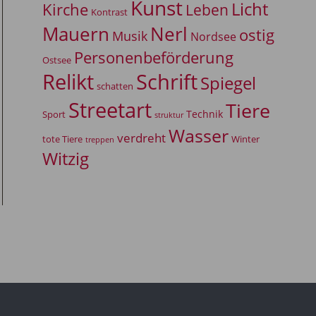
Kunst
Licht
Kirche
Leben
Kontrast
Mauern
Nerl
ostig
Musik
Nordsee
Personenbeförderung
Ostsee
Relikt
Schrift
Spiegel
schatten
Streetart
Tiere
Technik
Sport
struktur
Wasser
verdreht
tote Tiere
Winter
treppen
Witzig