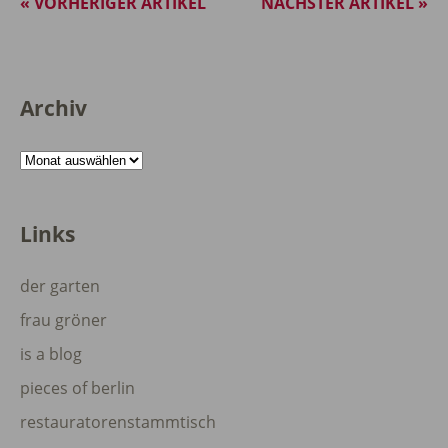
« VORHERIGER ARTIKEL
NÄCHSTER ARTIKEL »
Archiv
Archiv
Links
der garten
frau gröner
is a blog
pieces of berlin
restauratorenstammtisch