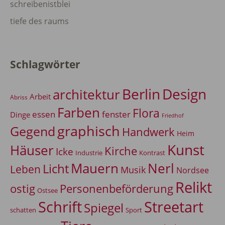
schreibenistblei
tiefe des raums
Schlagwörter
Berlin
Design
architektur
Arbeit
Abriss
Farben
Flora
essen
fenster
Dinge
Friedhof
graphisch
Gegend
Handwerk
Heim
Kunst
Häuser
Kirche
Icke
Industrie
Kontrast
Mauern
Nerl
Licht
Leben
Musik
Nordsee
Relikt
Personenbeförderung
ostig
Ostsee
Schrift
Streetart
Spiegel
Sport
schatten