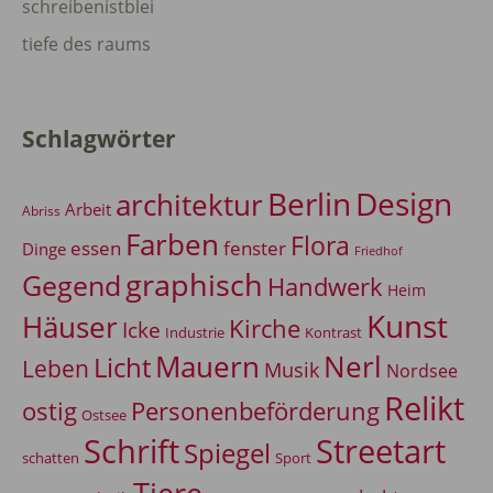
schreibenistblei
tiefe des raums
Schlagwörter
Berlin
Design
architektur
Arbeit
Abriss
Farben
Flora
essen
fenster
Dinge
Friedhof
graphisch
Gegend
Handwerk
Heim
Kunst
Häuser
Kirche
Icke
Industrie
Kontrast
Mauern
Nerl
Licht
Leben
Musik
Nordsee
Relikt
Personenbeförderung
ostig
Ostsee
Schrift
Streetart
Spiegel
Sport
schatten