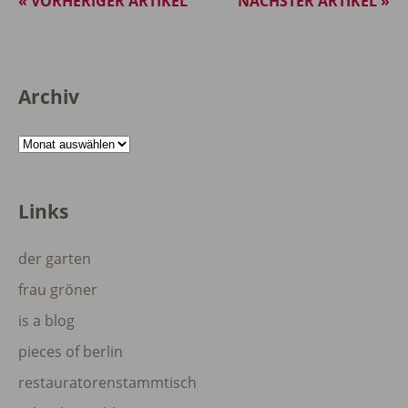
« VORHERIGER ARTIKEL
NÄCHSTER ARTIKEL »
Archiv
Archiv
Links
der garten
frau gröner
is a blog
pieces of berlin
restauratorenstammtisch