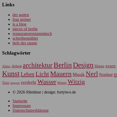
Links
der garten
frau gröner
is a blog
pieces of berlin
restauratorenstammtisch
schreibenistblei
tiefe des raums
Schlagwörter
Berlin
Design
architektur
essen
Arbeit
Dinge
Abriss
Kunst
Mauern
Nerl
Licht
Leben
o
Musik
Nordsee
Wasser
Witzig
verdreht
Tiere
Winter
treppen
© 2026 föhnlinse | design: fortytwo.de
Startseite
Impressum
Datenschutzerklärung