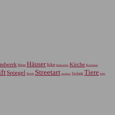
Häuser
ndwerk
Kirche
Icke
Heim
Industrie
Kontrast
ft
Streetart
Tiere
Spiegel
Sport
Technik
tote
struktur