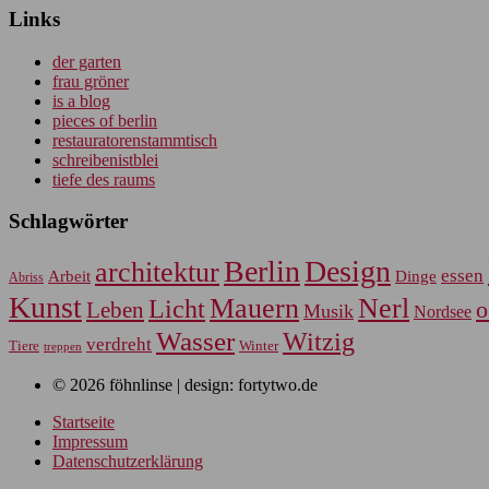
Links
der garten
frau gröner
is a blog
pieces of berlin
restauratorenstammtisch
schreibenistblei
tiefe des raums
Schlagwörter
Berlin
Design
architektur
essen
Arbeit
Dinge
Abriss
Kunst
Mauern
Nerl
Licht
Leben
o
Musik
Nordsee
Wasser
Witzig
verdreht
Tiere
Winter
treppen
© 2026 föhnlinse | design: fortytwo.de
Startseite
Impressum
Datenschutzerklärung