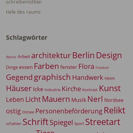
schreibenistblei
tiefe des raums
Schlagwörter
Berlin
Design
architektur
Arbeit
Abriss
Farben
Flora
essen
fenster
Dinge
Friedhof
graphisch
Gegend
Handwerk
Heim
Kunst
Häuser
Kirche
Icke
Industrie
Kontrast
Mauern
Nerl
Licht
Leben
Musik
Nordsee
Relikt
Personenbeförderung
ostig
Ostsee
Schrift
Streetart
Spiegel
Sport
schatten