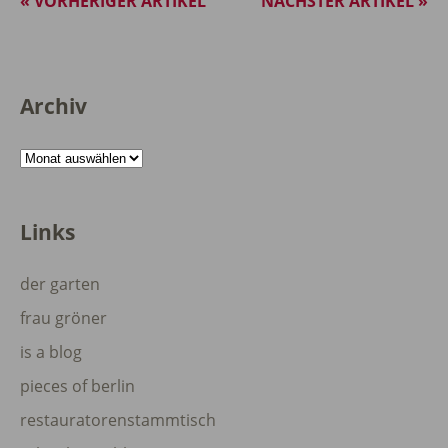
« VORHERIGER ARTIKEL
NÄCHSTER ARTIKEL »
Archiv
Archiv
Links
der garten
frau gröner
is a blog
pieces of berlin
restauratorenstammtisch