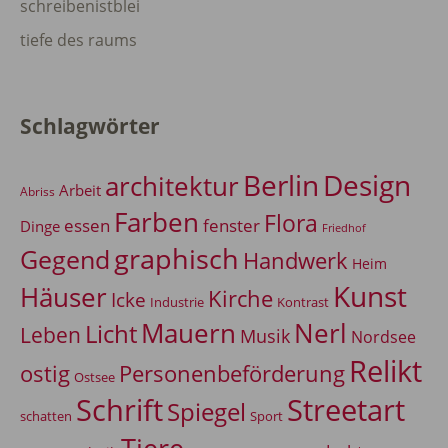
schreibenistblei
tiefe des raums
Schlagwörter
Berlin
Design
architektur
Arbeit
Abriss
Farben
Flora
essen
fenster
Dinge
Friedhof
graphisch
Gegend
Handwerk
Heim
Kunst
Häuser
Kirche
Icke
Industrie
Kontrast
Mauern
Nerl
Licht
Leben
Musik
Nordsee
Relikt
Personenbeförderung
ostig
Ostsee
Schrift
Streetart
Spiegel
Sport
schatten