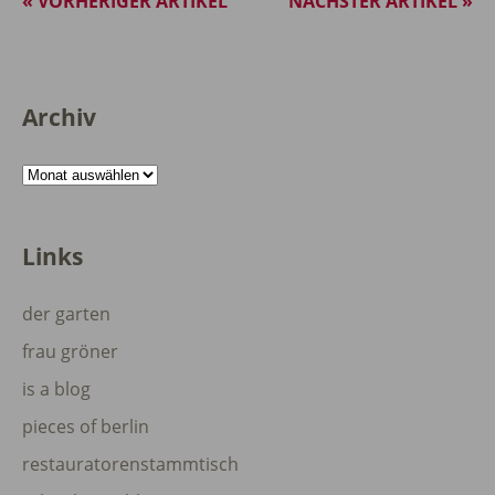
« VORHERIGER ARTIKEL
NÄCHSTER ARTIKEL »
Archiv
Archiv
Links
der garten
frau gröner
is a blog
pieces of berlin
restauratorenstammtisch