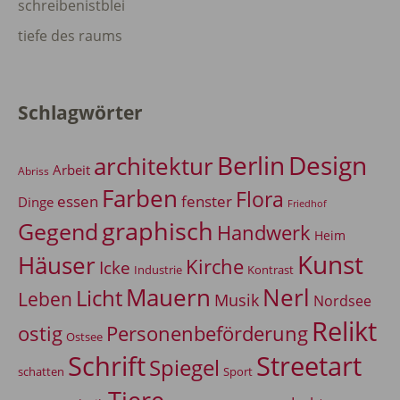
schreibenistblei
tiefe des raums
Schlagwörter
Berlin
Design
architektur
Arbeit
Abriss
Farben
Flora
essen
fenster
Dinge
Friedhof
graphisch
Gegend
Handwerk
Heim
Kunst
Häuser
Kirche
Icke
Industrie
Kontrast
Mauern
Nerl
Licht
Leben
Musik
Nordsee
Relikt
Personenbeförderung
ostig
Ostsee
Schrift
Streetart
Spiegel
Sport
schatten