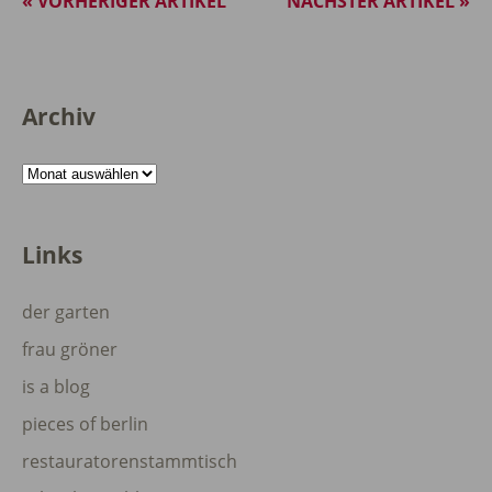
« VORHERIGER ARTIKEL
NÄCHSTER ARTIKEL »
Archiv
Archiv
Links
der garten
frau gröner
is a blog
pieces of berlin
restauratorenstammtisch