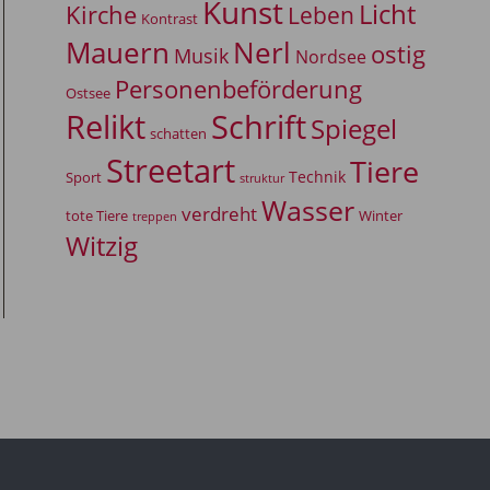
Kunst
Licht
Kirche
Leben
Kontrast
Mauern
Nerl
ostig
Musik
Nordsee
Personenbeförderung
Ostsee
Relikt
Schrift
Spiegel
schatten
Streetart
Tiere
Technik
Sport
struktur
Wasser
verdreht
tote Tiere
Winter
treppen
Witzig