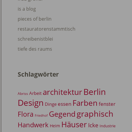
is a blog
pieces of berlin
restauratorenstammtisch
schreibenistblei
tiefe des raums
Schlagwörter
Berlin
architektur
Arbeit
Abriss
Design
Farben
essen
fenster
Dinge
graphisch
Gegend
Flora
Friedhof
Häuser
Handwerk
Icke
Heim
Industrie