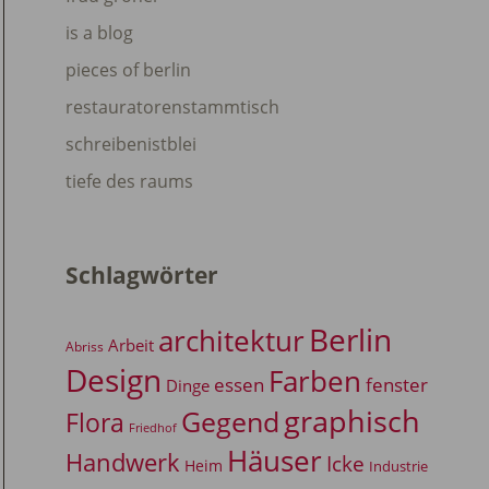
is a blog
pieces of berlin
restauratorenstammtisch
schreibenistblei
tiefe des raums
Schlagwörter
Berlin
architektur
Arbeit
Abriss
Design
Farben
essen
fenster
Dinge
graphisch
Gegend
Flora
Friedhof
Häuser
Handwerk
Icke
Heim
Industrie