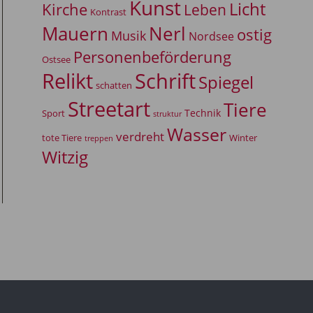
Kunst
Licht
Kirche
Leben
Kontrast
Mauern
Nerl
ostig
Musik
Nordsee
Personenbeförderung
Ostsee
Relikt
Schrift
Spiegel
schatten
Streetart
Tiere
Technik
Sport
struktur
Wasser
verdreht
tote Tiere
Winter
treppen
Witzig