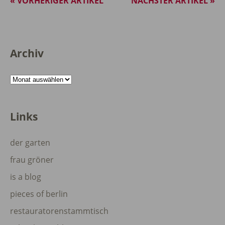
« VORHERIGER ARTIKEL
NÄCHSTER ARTIKEL »
Archiv
Archiv
Links
der garten
frau gröner
is a blog
pieces of berlin
restauratorenstammtisch