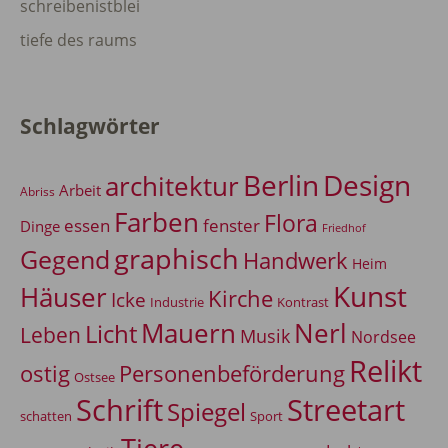
schreibenistblei
tiefe des raums
Schlagwörter
Berlin
Design
architektur
Arbeit
Abriss
Farben
Flora
essen
fenster
Dinge
Friedhof
graphisch
Gegend
Handwerk
Heim
Kunst
Häuser
Kirche
Icke
Industrie
Kontrast
Mauern
Nerl
Licht
Leben
Musik
Nordsee
Relikt
Personenbeförderung
ostig
Ostsee
Schrift
Streetart
Spiegel
Sport
schatten