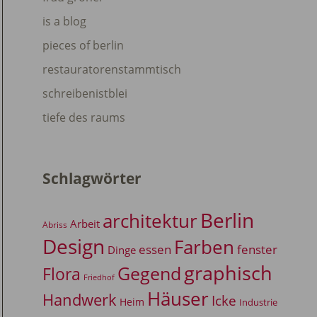
is a blog
pieces of berlin
restauratorenstammtisch
schreibenistblei
tiefe des raums
Schlagwörter
Berlin
architektur
Arbeit
Abriss
Design
Farben
essen
fenster
Dinge
graphisch
Gegend
Flora
Friedhof
Häuser
Handwerk
Icke
Heim
Industrie