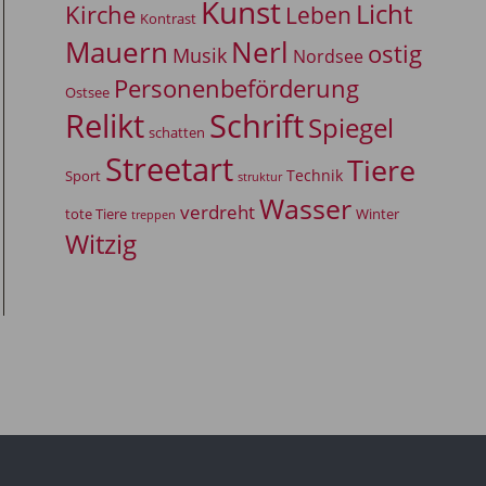
Kunst
Licht
Kirche
Leben
Kontrast
Mauern
Nerl
ostig
Musik
Nordsee
Personenbeförderung
Ostsee
Relikt
Schrift
Spiegel
schatten
Streetart
Tiere
Technik
Sport
struktur
Wasser
verdreht
tote Tiere
Winter
treppen
Witzig