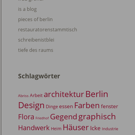
is a blog
pieces of berlin
restauratorenstammtisch
schreibenistblei
tiefe des raums
Schlagwörter
Berlin
architektur
Arbeit
Abriss
Design
Farben
essen
fenster
Dinge
graphisch
Gegend
Flora
Friedhof
Häuser
Handwerk
Icke
Heim
Industrie