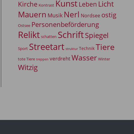
Kunst
Licht
Kirche
Leben
Kontrast
Mauern
Nerl
ostig
Musik
Nordsee
Personenbeförderung
Ostsee
Relikt
Schrift
Spiegel
schatten
Streetart
Tiere
Technik
Sport
struktur
Wasser
verdreht
tote Tiere
Winter
treppen
Witzig