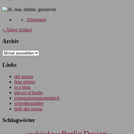
Allgemein
« Ältere Artikel
Archiv
Archiv
Links
der garten
frau gröner
is a blog
pieces of berlin
restauratorenstammtisch
schreibenistblei
tiefe des raums
Schlagwörter
Berlin
Design