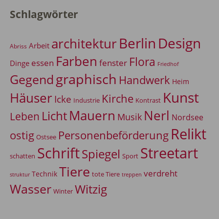
Schlagwörter
Berlin
Design
architektur
Arbeit
Abriss
Farben
Flora
essen
fenster
Dinge
Friedhof
graphisch
Gegend
Handwerk
Heim
Kunst
Häuser
Kirche
Icke
Industrie
Kontrast
Mauern
Nerl
Licht
Leben
Musik
Nordsee
Relikt
Personenbeförderung
ostig
Ostsee
Schrift
Streetart
Spiegel
Sport
schatten
Tiere
verdreht
Technik
tote Tiere
treppen
struktur
Wasser
Witzig
Winter