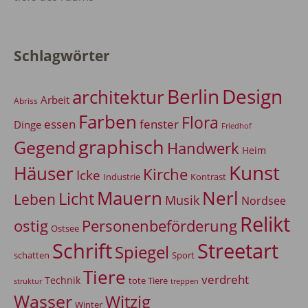
Schlagwörter
Berlin
Design
architektur
Arbeit
Abriss
Farben
Flora
essen
fenster
Dinge
Friedhof
graphisch
Gegend
Handwerk
Heim
Kunst
Häuser
Kirche
Icke
Industrie
Kontrast
Mauern
Nerl
Licht
Leben
Musik
Nordsee
Relikt
Personenbeförderung
ostig
Ostsee
Schrift
Streetart
Spiegel
Sport
schatten
Tiere
verdreht
Technik
tote Tiere
treppen
struktur
Wasser
Witzig
Winter