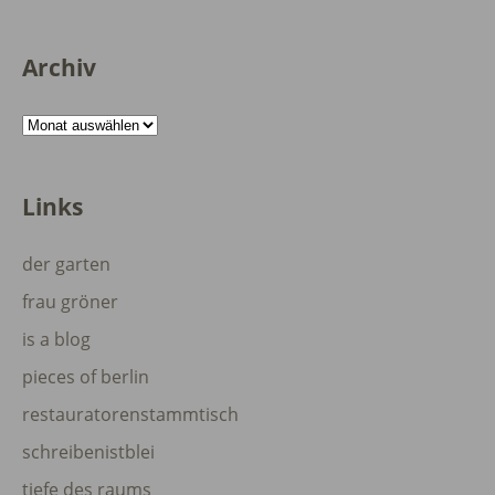
Archiv
Archiv
Links
der garten
frau gröner
is a blog
pieces of berlin
restauratorenstammtisch
schreibenistblei
tiefe des raums