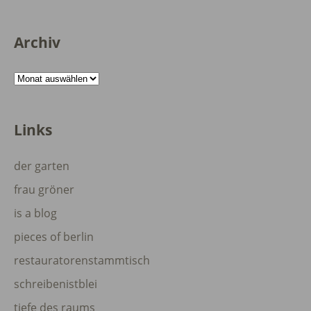
Archiv
Archiv
Links
der garten
frau gröner
is a blog
pieces of berlin
restauratorenstammtisch
schreibenistblei
tiefe des raums