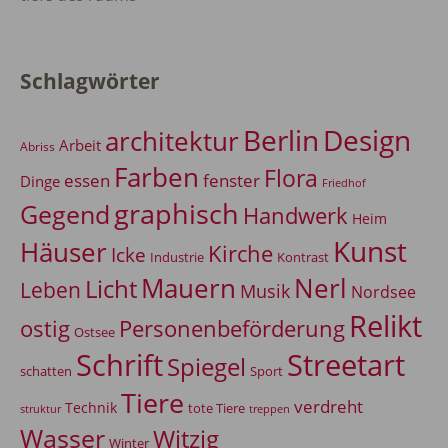
Schlagwörter
Berlin
Design
architektur
Arbeit
Abriss
Farben
Flora
essen
fenster
Dinge
Friedhof
graphisch
Gegend
Handwerk
Heim
Kunst
Häuser
Kirche
Icke
Industrie
Kontrast
Mauern
Nerl
Licht
Leben
Musik
Nordsee
Relikt
Personenbeförderung
ostig
Ostsee
Schrift
Streetart
Spiegel
Sport
schatten
Tiere
verdreht
Technik
tote Tiere
treppen
struktur
Wasser
Witzig
Winter