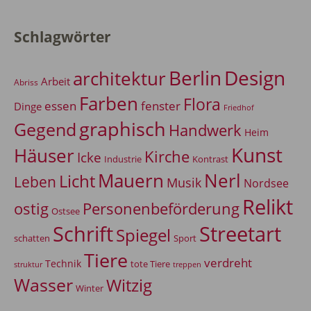
Schlagwörter
Berlin
Design
architektur
Arbeit
Abriss
Farben
Flora
essen
fenster
Dinge
Friedhof
graphisch
Gegend
Handwerk
Heim
Kunst
Häuser
Kirche
Icke
Industrie
Kontrast
Mauern
Nerl
Licht
Leben
Musik
Nordsee
Relikt
Personenbeförderung
ostig
Ostsee
Schrift
Streetart
Spiegel
Sport
schatten
Tiere
verdreht
Technik
tote Tiere
treppen
struktur
Wasser
Witzig
Winter