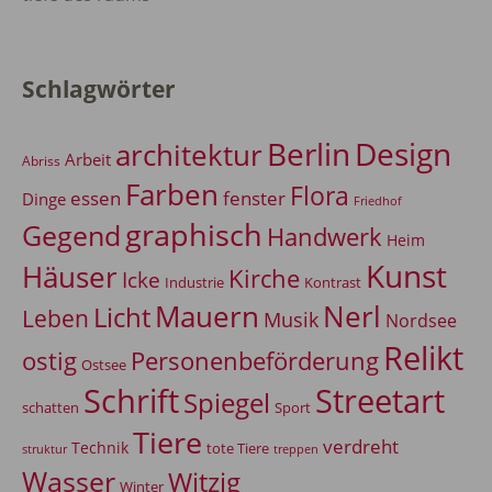
Schlagwörter
Berlin
Design
architektur
Arbeit
Abriss
Farben
Flora
essen
fenster
Dinge
Friedhof
graphisch
Gegend
Handwerk
Heim
Kunst
Häuser
Kirche
Icke
Industrie
Kontrast
Mauern
Nerl
Licht
Leben
Musik
Nordsee
Relikt
Personenbeförderung
ostig
Ostsee
Schrift
Streetart
Spiegel
Sport
schatten
Tiere
verdreht
Technik
tote Tiere
treppen
struktur
Wasser
Witzig
Winter