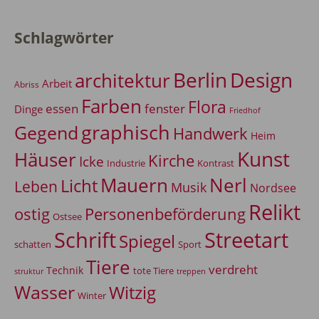
Schlagwörter
Berlin
Design
architektur
Arbeit
Abriss
Farben
Flora
essen
fenster
Dinge
Friedhof
graphisch
Gegend
Handwerk
Heim
Kunst
Häuser
Kirche
Icke
Industrie
Kontrast
Mauern
Nerl
Licht
Leben
Musik
Nordsee
Relikt
Personenbeförderung
ostig
Ostsee
Schrift
Streetart
Spiegel
Sport
schatten
Tiere
verdreht
Technik
tote Tiere
treppen
struktur
Wasser
Witzig
Winter