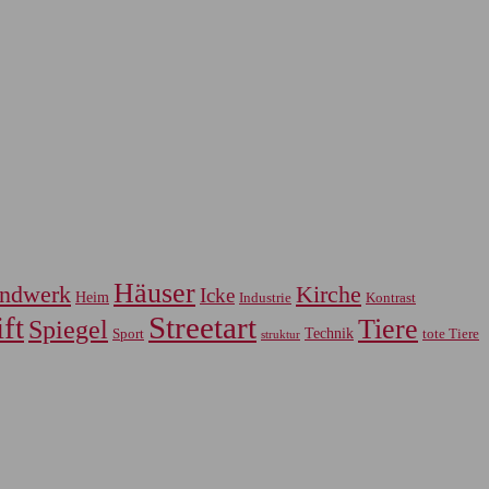
Häuser
ndwerk
Kirche
Icke
Heim
Industrie
Kontrast
ft
Streetart
Tiere
Spiegel
Sport
Technik
tote Tiere
struktur