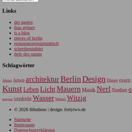
Links
der garten
frau gröner
is a blog
pieces of berlin
restauratorenstammtisch
schreibenistblei
tiefe des raums
Schlagwörter
Berlin
Design
architektur
essen
Arbeit
Dinge
Abriss
Kunst
Mauern
Nerl
Licht
Leben
o
Musik
Nordsee
Wasser
Witzig
verdreht
Winter
treppen
© 2026 föhnlinse | design: fortytwo.de
Startseite
Impressum
Datenschutzerklärung