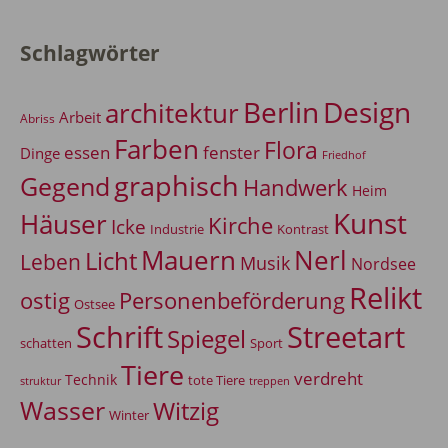
Schlagwörter
Berlin
Design
architektur
Arbeit
Abriss
Farben
Flora
essen
fenster
Dinge
Friedhof
graphisch
Gegend
Handwerk
Heim
Kunst
Häuser
Kirche
Icke
Industrie
Kontrast
Mauern
Nerl
Licht
Leben
Musik
Nordsee
Relikt
Personenbeförderung
ostig
Ostsee
Schrift
Streetart
Spiegel
Sport
schatten
Tiere
verdreht
Technik
tote Tiere
treppen
struktur
Wasser
Witzig
Winter