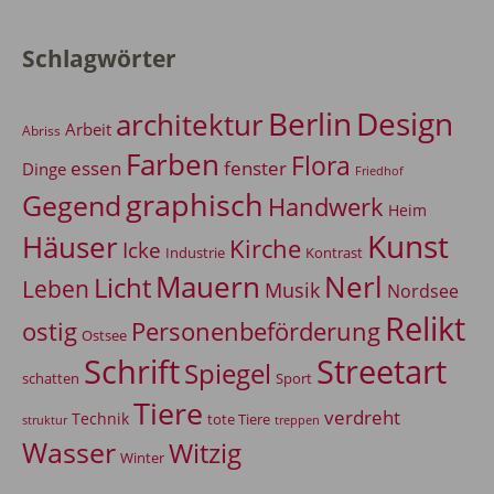
Schlagwörter
Berlin
Design
architektur
Arbeit
Abriss
Farben
Flora
essen
fenster
Dinge
Friedhof
graphisch
Gegend
Handwerk
Heim
Kunst
Häuser
Kirche
Icke
Industrie
Kontrast
Mauern
Nerl
Licht
Leben
Musik
Nordsee
Relikt
Personenbeförderung
ostig
Ostsee
Schrift
Streetart
Spiegel
Sport
schatten
Tiere
verdreht
Technik
tote Tiere
treppen
struktur
Wasser
Witzig
Winter