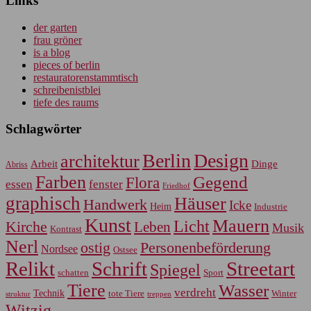
Links
der garten
frau gröner
is a blog
pieces of berlin
restauratorenstammtisch
schreibenistblei
tiefe des raums
Schlagwörter
Berlin
Design
architektur
Arbeit
Dinge
Abriss
Farben
Gegend
Flora
essen
fenster
Friedhof
graphisch
Häuser
Handwerk
Icke
Heim
Industrie
Kunst
Mauern
Licht
Kirche
Leben
Musik
Kontrast
Nerl
Personenbeförderung
ostig
Nordsee
Ostsee
Relikt
Schrift
Streetart
Spiegel
Sport
schatten
Tiere
Wasser
verdreht
Technik
tote Tiere
Winter
treppen
struktur
Witzig