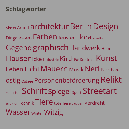
Schlagwörter
Berlin
Design
architektur
Arbeit
Abriss
Farben
Flora
essen
fenster
Dinge
Friedhof
graphisch
Gegend
Handwerk
Heim
Kunst
Häuser
Kirche
Icke
Industrie
Kontrast
Mauern
Nerl
Licht
Leben
Musik
Nordsee
Relikt
Personenbeförderung
ostig
Ostsee
Schrift
Streetart
Spiegel
Sport
schatten
Tiere
verdreht
Technik
tote Tiere
treppen
struktur
Wasser
Witzig
Winter