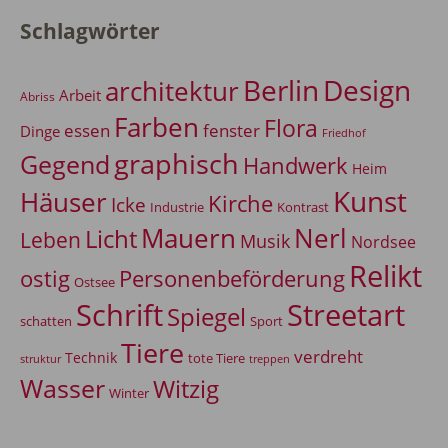
Schlagwörter
Berlin
Design
architektur
Arbeit
Abriss
Farben
Flora
essen
fenster
Dinge
Friedhof
graphisch
Gegend
Handwerk
Heim
Kunst
Häuser
Kirche
Icke
Industrie
Kontrast
Mauern
Nerl
Licht
Leben
Musik
Nordsee
Relikt
Personenbeförderung
ostig
Ostsee
Schrift
Streetart
Spiegel
Sport
schatten
Tiere
verdreht
Technik
tote Tiere
treppen
struktur
Wasser
Witzig
Winter