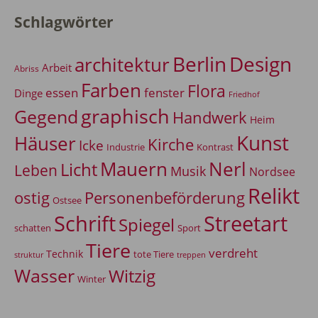
Schlagwörter
Berlin
Design
architektur
Arbeit
Abriss
Farben
Flora
essen
fenster
Dinge
Friedhof
graphisch
Gegend
Handwerk
Heim
Kunst
Häuser
Kirche
Icke
Industrie
Kontrast
Mauern
Nerl
Licht
Leben
Musik
Nordsee
Relikt
Personenbeförderung
ostig
Ostsee
Schrift
Streetart
Spiegel
Sport
schatten
Tiere
verdreht
Technik
tote Tiere
treppen
struktur
Wasser
Witzig
Winter