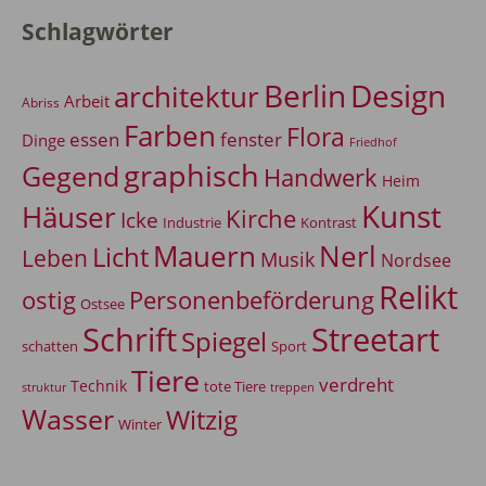
Schlagwörter
Berlin
Design
architektur
Arbeit
Abriss
Farben
Flora
essen
fenster
Dinge
Friedhof
graphisch
Gegend
Handwerk
Heim
Kunst
Häuser
Kirche
Icke
Industrie
Kontrast
Mauern
Nerl
Licht
Leben
Musik
Nordsee
Relikt
Personenbeförderung
ostig
Ostsee
Schrift
Streetart
Spiegel
Sport
schatten
Tiere
verdreht
Technik
tote Tiere
treppen
struktur
Wasser
Witzig
Winter