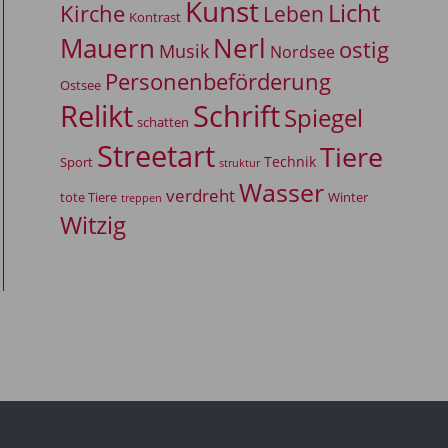
Kunst
Licht
Kirche
Leben
Kontrast
Mauern
Nerl
ostig
Musik
Nordsee
Personenbeförderung
Ostsee
Relikt
Schrift
Spiegel
schatten
Streetart
Tiere
Technik
Sport
struktur
Wasser
verdreht
tote Tiere
Winter
treppen
Witzig