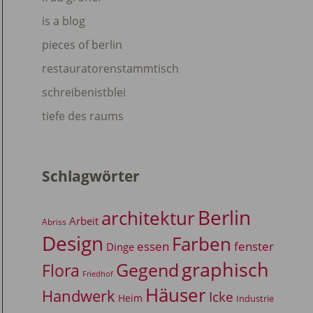
is a blog
pieces of berlin
restauratorenstammtisch
schreibenistblei
tiefe des raums
Schlagwörter
Berlin
architektur
Arbeit
Abriss
Design
Farben
essen
fenster
Dinge
graphisch
Gegend
Flora
Friedhof
Häuser
Handwerk
Icke
Heim
Industrie