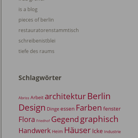
is a blog
pieces of berlin
restauratorenstammtisch
schreibenistblei
tiefe des raums
Schlagwörter
Berlin
architektur
Arbeit
Abriss
Design
Farben
essen
fenster
Dinge
graphisch
Gegend
Flora
Friedhof
Häuser
Handwerk
Icke
Heim
Industrie