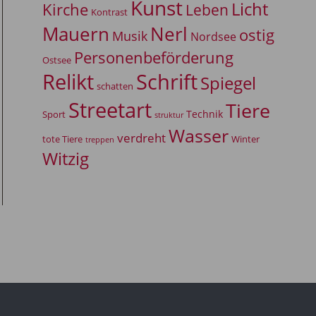
Kunst
Licht
Kirche
Leben
Kontrast
Mauern
Nerl
ostig
Musik
Nordsee
Personenbeförderung
Ostsee
Relikt
Schrift
Spiegel
schatten
Streetart
Tiere
Technik
Sport
struktur
Wasser
verdreht
tote Tiere
Winter
treppen
Witzig