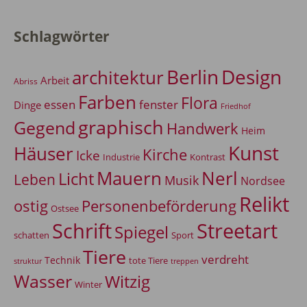
Schlagwörter
Berlin
Design
architektur
Arbeit
Abriss
Farben
Flora
essen
fenster
Dinge
Friedhof
graphisch
Gegend
Handwerk
Heim
Kunst
Häuser
Kirche
Icke
Industrie
Kontrast
Mauern
Nerl
Licht
Leben
Musik
Nordsee
Relikt
Personenbeförderung
ostig
Ostsee
Schrift
Streetart
Spiegel
Sport
schatten
Tiere
verdreht
Technik
tote Tiere
treppen
struktur
Wasser
Witzig
Winter