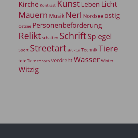
Kunst
Licht
Kirche
Leben
Kontrast
Mauern
Nerl
ostig
Musik
Nordsee
Personenbeförderung
Ostsee
Relikt
Schrift
Spiegel
schatten
Streetart
Tiere
Technik
Sport
struktur
Wasser
verdreht
tote Tiere
Winter
treppen
Witzig