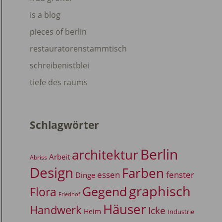
is a blog
pieces of berlin
restauratorenstammtisch
schreibenistblei
tiefe des raums
Schlagwörter
Berlin
architektur
Arbeit
Abriss
Design
Farben
essen
fenster
Dinge
graphisch
Gegend
Flora
Friedhof
Häuser
Handwerk
Icke
Heim
Industrie