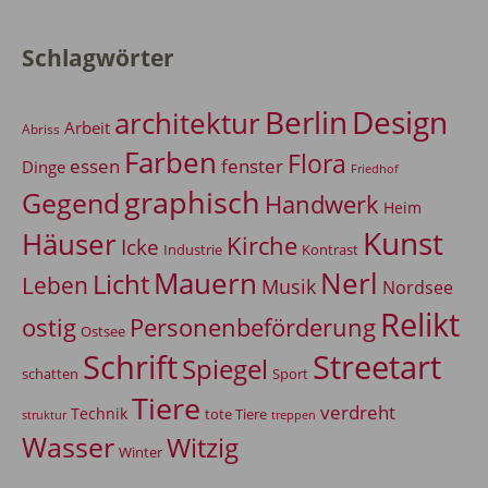
Schlagwörter
Berlin
Design
architektur
Arbeit
Abriss
Farben
Flora
essen
fenster
Dinge
Friedhof
graphisch
Gegend
Handwerk
Heim
Kunst
Häuser
Kirche
Icke
Industrie
Kontrast
Mauern
Nerl
Licht
Leben
Musik
Nordsee
Relikt
Personenbeförderung
ostig
Ostsee
Schrift
Streetart
Spiegel
Sport
schatten
Tiere
verdreht
Technik
tote Tiere
treppen
struktur
Wasser
Witzig
Winter